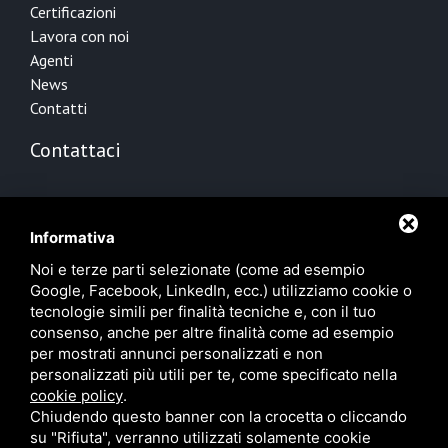
Certificazioni
Lavora con noi
Agenti
News
Contatti
Contattaci
Via Cesco Baseggio, 44
00139 Roma RM
Informativa
+39 06 89021647
Noi e terze parti selezionate (come ad esempio
+39 06 89021644
Google, Facebook, LinkedIn, ecc.) utilizziamo cookie o
info@bpwatertech.com
tecnologie simili per finalità tecniche e, con il tuo
consenso, anche per altre finalità come ad esempio
per mostrati annunci personalizzati e non
personalizzati più utili per te, come specificato nella
cookie policy
.
Chiudendo questo banner con la crocetta o cliccando
su "Rifiuta", verranno utilizzati solamente cookie
DEPURAZIONE DI ACQUE INDUSTRIALI