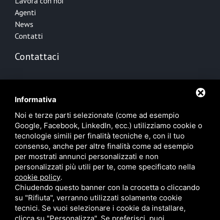
Lavora con noi
Agenti
News
Contatti
Contattaci
Via Cesco Baseggio, 44
00139 Roma RM
Informativa
+39 06 89021647
Noi e terze parti selezionate (come ad esempio
+39 06 89021644
Google, Facebook, LinkedIn, ecc.) utilizziamo cookie o
info@bpwatertech.com
tecnologie simili per finalità tecniche e, con il tuo
consenso, anche per altre finalità come ad esempio
per mostrati annunci personalizzati e non
personalizzati più utili per te, come specificato nella
cookie policy
.
Chiudendo questo banner con la crocetta o cliccando
su "Rifiuta", verranno utilizzati solamente cookie
DEPURAZIONE DI ACQUE INDUSTRIALI
SOLUZIONI PER IL TRATTAMENTO ACQUE IN EMERGENZA E PER USI
tecnici. Se vuoi selezionare i cookie da installare,
INDUSTRIALI
clicca su "Personalizza". Se preferisci, puoi