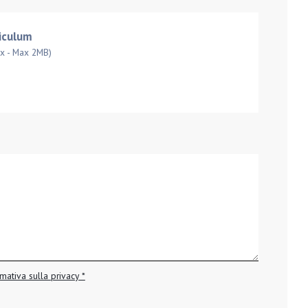
riculum
ocx - Max 2MB)
mativa sulla privacy *